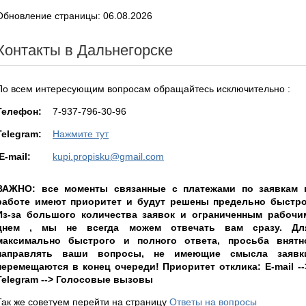
Обновление страницы: 06.08.2026
Контакты в Дальнегорске
По всем интересующим вопросам обращайтесь исключительно :
Teлефон:
7-937-796-30-96
Telegram:
Нажмите тут
E-mail:
kupi.propisku@gmail.com
ВАЖНО: все моменты связанные с платежами по заявкам 
работе имеют приоритет и будут решены предельно быстро
Из-за большого количества заявок и ограниченным рабочи
днем , мы не всегда можем отвечать вам сразу. Дл
максимально быстрого и полного ответа, просьба внятн
направлять ваши вопросы, не имеющие смысла заявк
перемещаются в конец очереди! Приоритет отклика: E-mail --
Telegram --> Голосовые вызовы
Так же советуем перейти на страницу
Ответы на вопросы